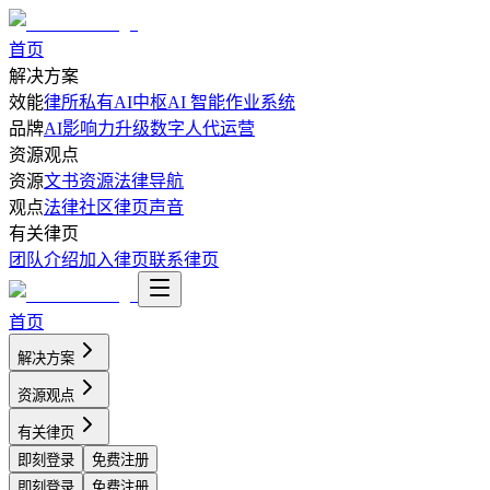
首页
解决方案
效能
律所私有AI中枢
AI 智能作业系统
品牌
AI影响力升级
数字人代运营
资源观点
资源
文书资源
法律导航
观点
法律社区
律页声音
有关律页
团队介绍
加入律页
联系律页
首页
解决方案
资源观点
有关律页
即刻登录
免费注册
即刻登录
免费注册