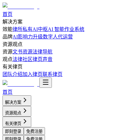
首页
解决方案
效能
律所私有AI中枢
AI 智能作业系统
品牌
AI影响力升级
数字人代运营
资源观点
资源
文书资源
法律导航
观点
法律社区
律页声音
有关律页
团队介绍
加入律页
联系律页
首页
解决方案
资源观点
有关律页
即刻登录
免费注册
即刻登录
免费注册