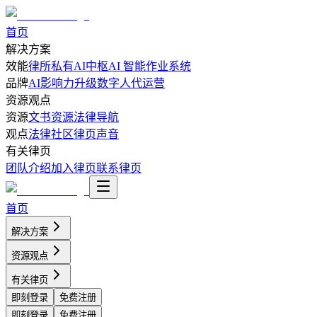
首页
解决方案
效能
律所私有AI中枢
AI 智能作业系统
品牌
AI影响力升级
数字人代运营
资源观点
资源
文书资源
法律导航
观点
法律社区
律页声音
有关律页
团队介绍
加入律页
联系律页
首页
解决方案
资源观点
有关律页
即刻登录
免费注册
即刻登录
免费注册