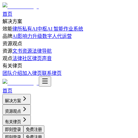
首页
解决方案
效能
律所私有AI中枢
AI 智能作业系统
品牌
AI影响力升级
数字人代运营
资源观点
资源
文书资源
法律导航
观点
法律社区
律页声音
有关律页
团队介绍
加入律页
联系律页
首页
解决方案
资源观点
有关律页
即刻登录
免费注册
即刻登录
免费注册