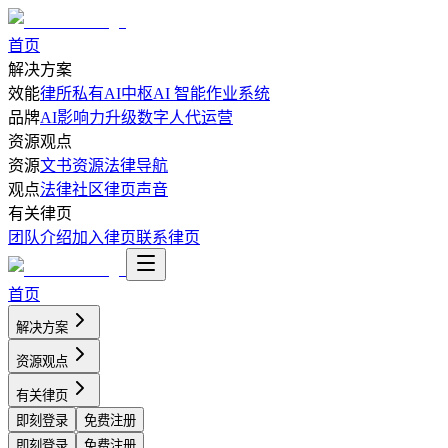
首页
解决方案
效能
律所私有AI中枢
AI 智能作业系统
品牌
AI影响力升级
数字人代运营
资源观点
资源
文书资源
法律导航
观点
法律社区
律页声音
有关律页
团队介绍
加入律页
联系律页
首页
解决方案
资源观点
有关律页
即刻登录
免费注册
即刻登录
免费注册