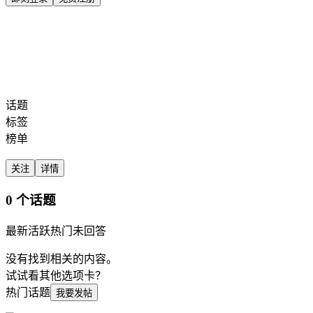
全部标签
话题
搜索
话题
标签
榜单
关注
详情
0 个话题
最新
活跃
热门
未回答
没有找到相关的内容。
试试看其他选项卡？
热门话题
我要发帖