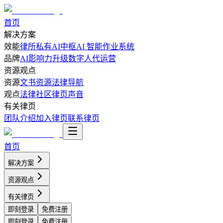
首页
解决方案
效能
律所私有AI中枢
AI 智能作业系统
品牌
AI影响力升级
数字人代运营
资源观点
资源
文书资源
法律导航
观点
法律社区
律页声音
有关律页
团队介绍
加入律页
联系律页
首页
解决方案
资源观点
有关律页
即刻登录
免费注册
即刻登录
免费注册