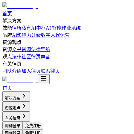
首页
解决方案
效能
律所私有AI中枢
AI 智能作业系统
品牌
AI影响力升级
数字人代运营
资源观点
资源
文书资源
法律导航
观点
法律社区
律页声音
有关律页
团队介绍
加入律页
联系律页
首页
解决方案
资源观点
有关律页
即刻登录
免费注册
即刻登录
免费注册