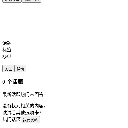
全部标签
话题
搜索
话题
标签
榜单
关注
详情
0 个话题
最新
活跃
热门
未回答
没有找到相关的内容。
试试看其他选项卡？
热门话题
我要发帖