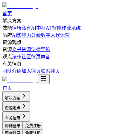
首页
解决方案
效能
律所私有AI中枢
AI 智能作业系统
品牌
AI影响力升级
数字人代运营
资源观点
资源
文书资源
法律导航
观点
法律社区
律页声音
有关律页
团队介绍
加入律页
联系律页
首页
解决方案
资源观点
有关律页
即刻登录
免费注册
即刻登录
免费注册