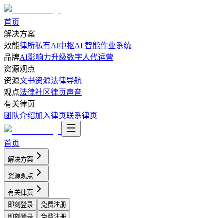
首页
解决方案
效能
律所私有AI中枢
AI 智能作业系统
品牌
AI影响力升级
数字人代运营
资源观点
资源
文书资源
法律导航
观点
法律社区
律页声音
有关律页
团队介绍
加入律页
联系律页
首页
解决方案
资源观点
有关律页
即刻登录
免费注册
即刻登录
免费注册