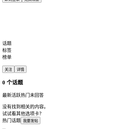
全部标签
话题
搜索
话题
标签
榜单
关注
详情
0 个话题
最新
活跃
热门
未回答
没有找到相关的内容。
试试看其他选项卡？
热门话题
我要发帖